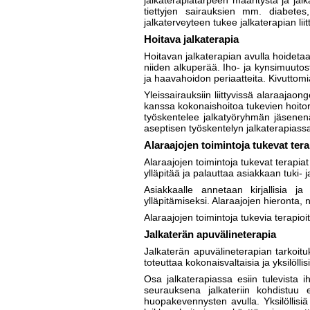
jalkaterapiatarpeen määritystä ja ja
tiettyjen sairauksien mm. diabetes,
jalkaterveyteen tukee jalkaterapian li
Hoitava jalkaterapia
Hoitavan jalkaterapian avulla hoidetaan
niiden alkuperää. Iho- ja kynsimuutos
ja haavahoidon periaatteita. Kivuttom
Yleissairauksiin liittyvissä alaraaja
kanssa kokonaishoitoa tukevien hoitor
työskentelee jalkatyöryhmän jäsenenä
aseptisen työskentelyn jalkaterapiass
Alaraajojen toimintoja tukevat tera
Alaraajojen toimintoja tukevat terapiat
ylläpitää ja palauttaa asiakkaan tuki- 
Asiakkaalle annetaan kirjallisia ja
ylläpitämiseksi. Alaraajojen hieronta, n
Alaraajojen toimintoja tukevia terapio
Jalkaterän apuvälineterapia
Jalkaterän apuvälineterapian tarkoitu
toteuttaa kokonaisvaltaisia ja yksilölli
Osa jalkaterapiassa esiin tulevista 
seurauksena jalkateriin kohdistuu 
huopakevennysten avulla. Yksilöllisiä 