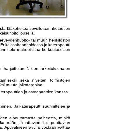
sta lääkehoitoa sovelletaan ihotautien
aisuhoito jousella.
 terveydenhuolto- tai muun henkilöstön
Erikoissairaanhoidossa jalkaterapeutti
unnittelu mahdollistaa korkeatasoisen
en harjoittelun. Niiden tarkoituksena on
ttamiseksi sekä nivelten toimintojen
aksi muuta jalkaterapiaa.
ioterapeuttien ja osteopaattien kanssa.
minen. Jalkaterapeutti suunnittelee ja
enkien aiheuttamasta paineesta, minkä
aterään liimattavien tai puettavien
sta. Apuvälineen avulla voidaan välttää