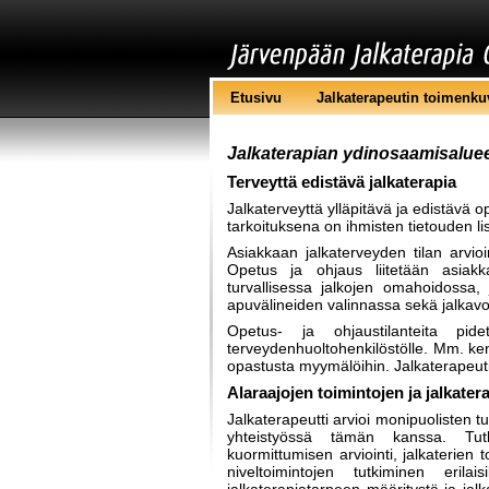
Etusivu
Jalkaterapeutin toimenku
Jalkaterapian ydinosaamisalue
Terveyttä edistävä jalkaterapia
Jalkaterveyttä ylläpitävä ja edistävä 
tarkoituksena on ihmisten tietouden li
Asiakkaan jalkaterveyden tilan arvioi
Opetus ja ohjaus liitetään asiakk
turvallisessa jalkojen omahoidossa, 
apuvälineiden valinnassa sekä jalkavo
Opetus- ja ohjaustilanteita pidet
terveydenhuoltohenkilöstölle. Mm. ke
opastusta myymälöihin. Jalkaterapeutit
Alaraajojen toimintojen ja jalkater
Jalkaterapeutti arvioi monipuolisten 
yhteistyössä tämän kanssa. Tut
kuormittumisen arviointi, jalkaterien 
niveltoimintojen tutkiminen erilais