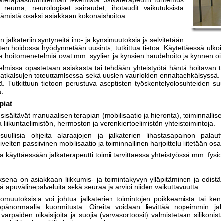
lkaterapiasuunnitelman tekemistä. Jalkaterapeutin tuntemus
 reuma, neurologiset sairaudet, ihotaudit vaikutuksista
ittämistä osaksi asiakkaan kokonaishoitoa.
 jalkateriin syntyneitä iho- ja kynsimuutoksia ja selvitetään
ten hoidossa hyödynnetään uusinta, tutkittua tietoa. Käytettäessä ulkoi
ia hoitomenetelmiä ovat mm. syylien ja kynsien haudehoito ja kynnen oik
ongelmissa opastetaan asiakasta tai tehdään yhteistyötä häntä hoitavan
atkaisujen toteuttamisessa sekä uusien vaurioiden ennaltaehkäisyssä. 
. Tutkittuun tietoon perustuva aseptisten työskentelyolosuhteiden su
a.
piat
 sisältävät manuaalisen terapian (mobilisaatio ja hieronta), toiminnallis
ja liikuntaelimistön, hermoston ja verenkiertoelimistön yhteistoimintoja.
 suullisia ohjeita alaraajojen ja jalkaterien lihastasapainon palau
ivelten passiivinen mobilisaatio ja toiminnallinen harjoittelu liitetään os
ita käyttäessään jalkaterapeutti toimii tarvittaessa yhteistyössä mm. fys
ksena on asiakkaan liikkumis- ja toimintakyvyn ylläpitäminen ja edistä
siä apuvälinepalveluita sekä seuraa ja arvioi niiden vaikuttavuutta.
ihomuutoksista voi johtua jalkaterien toimintojen poikkeamista tai k
epänormaalia kuormitusta. Oireita voidaan lievittää nopeimmin jalk
varpaiden oikaisijoita ja suojia (varvasortoosit) valmistetaan silikoni