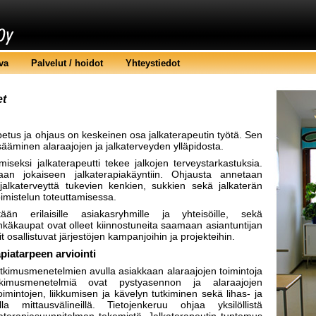
va
Palvelut / hoidot
Yhteystiedot
et
opetus ja ohjaus on keskeinen osa jalkaterapeutin työtä. Sen
sääminen alaraajojen ja jalkaterveyden ylläpidosta.
miseksi jalkaterapeutti tekee jalkojen terveystarkastuksia.
aan jokaiseen jalkaterapiakäyntiin. Ohjausta annetaan
jalkaterveyttä tukevien kenkien, sukkien sekä jalkaterän
imistelun toteuttamisessa.
ään erilaisille asiakasryhmille ja yhteisöille, sekä
nkäkaupat ovat olleet kiinnostuneita saamaan asiantuntijan
 osallistuvat järjestöjen kampanjoihin ja projekteihin.
apiatarpeen arviointi
tutkimusmenetelmien avulla asiakkaan alaraajojen toimintoja
kimusmenetelmiä ovat pystyasennon ja alaraajojen
toimintojen, liikkumisen ja kävelyn tutkiminen sekä lihas- ja
illa mittausvälineillä. Tietojenkeruu ohjaa yksilöllistä