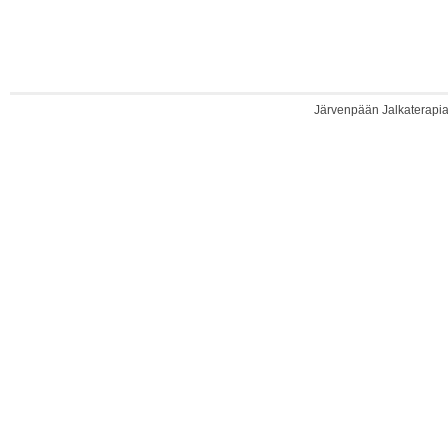
Järvenpään Jalkaterapia