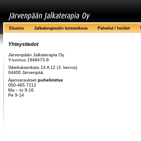
Etusivu
Jalkaterapeutin toimenkuva
Palvelut / hoidot
Yhteystiedot
Järvenpään Jalkaterapia Oy
Y-tunnus 1948473-8
Sibeliuksenkatu 14 A 12 (3. kerros)
04400 Järvenpää
Ajanvaraukset
puhelimitse
050-465 7212
Ma – to 9-16
Pe 9-14